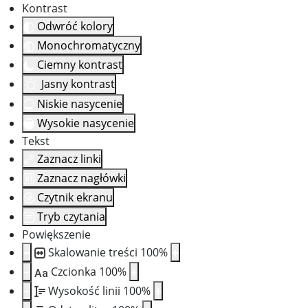
Kontrast
Odwróć kolory
Monochromatyczny
Ciemny kontrast
Jasny kontrast
Niskie nasycenie
Wysokie nasycenie
Tekst
Zaznacz linki
Zaznacz nagłówki
Czytnik ekranu
Tryb czytania
Powiększenie
Skalowanie treści
100
%
Czcionka
100
%
Aa
Wysokość linii
100
%