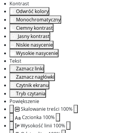
Kontrast
Odwróć kolory
Monochromatyczny
Ciemny kontrast
Jasny kontrast
Niskie nasycenie
Wysokie nasycenie
Tekst
Zaznacz linki
Zaznacz nagłówki
Czytnik ekranu
Tryb czytania
Powiększenie
Skalowanie treści
100
%
Czcionka
100
%
Aa
Wysokość linii
100
%