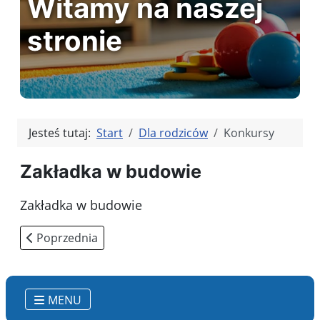
Witamy na naszej
stronie
Jesteś tutaj:
Start
Dla rodziców
Konkursy
Zakładka w budowie
Zakładka w budowie
Poprzednia strona: Kontakt
Poprzednia
MENU