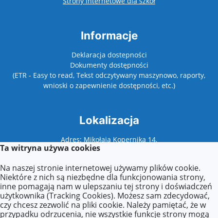
otwiera się w nowy
Strony internetowe dla szkół
Informacje
Deklaracja dostepności
Dokumenty dostępności
(ETR - Easy to read, Tekst odczytywany maszynowo, raporty,
wnioski o zapewnienie dostępności, etc.)
Lokalizacja
Adres: Mikołaja Kopernika 14,
Ta witryna używa cookies
62-500 Konin
Na naszej stronie internetowej używamy plików cookie.
Niektóre z nich są niezbędne dla funkcjonowania strony,
inne pomagają nam w ulepszaniu tej strony i doświadczeń
Kontakt
użytkownika (Tracking Cookies). Możesz sam zdecydować,
czy chcesz zezwolić na pliki cookie. Należy pamiętać, że w
Tel: 63 242 95 27
przypadku odrzucenia, nie wszystkie funkcje strony mogą