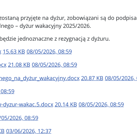
 zostaną przyjęte na dyżur, zobowiązani są do podpisa
lnego – dyżur wakacyjny 2025/2026.
ędzie jednoznaczne z rezygnacją z dyżuru.
x
15.63 KB
08/05/2026, 08:59
ocx
21.08 KB
08/05/2026, 08:59
ego_na_dyżur_wakacyjny.docx
20.87 KB
08/05/2026, 
 08:59
w-dyzur-wakac.5.docx
20.14 KB
08/05/2026, 08:59
/05/2026, 08:59
KB
03/06/2026, 12:37