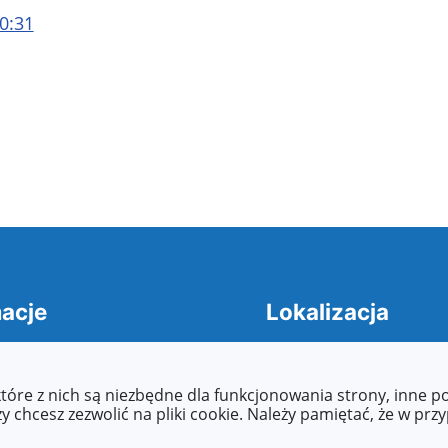
0:31
acje
Lokalizacja
cja dostepności
Adres: Mikołaja Kopernika 
ty dostępności
62-500 Konin
które z nich są niezbędne dla funkcjonowania strony, inne 
asy to read, Tekst
 chcesz zezwolić na pliki cookie. Należy pamiętać, że w prz
wany maszynowo, raporty,
 o zapewnienie