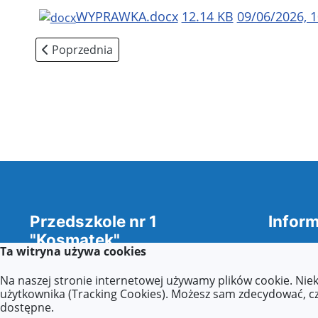
WYPRAWKA.docx
12.14 KB
09/06/2026, 1
Poprzednia strona: Przedszkolny E-mentor
Poprzednia
Przedszkole nr 1
Inform
"Kosmatek"
Deklara
Ta witryna używa cookies
w Koninie
Dokumen
Na naszej stronie internetowej używamy plików cookie. Nie
(ETR - E
Wszelkie prawa zastrzeżone ©.
użytkownika (Tracking Cookies). Możesz sam zdecydować, czy
odczyty
dostępne.
wnioski
stronydlaoswaity.pl