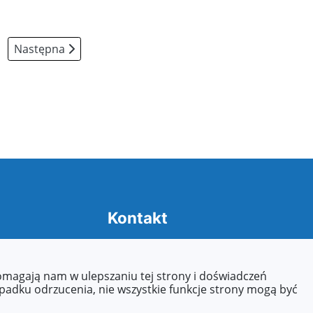
Następna strona: Rekrutacja 2026/2027
Następna
Kontakt
14,
Tel: 63 242 95 27
Fax: 63 244 15 90
pomagają nam w ulepszaniu tej strony i doświadczeń
E-mail:
kosmatek@przedszkole1-
ypadku odrzucenia, nie wszystkie funkcje strony mogą być
konin.pl