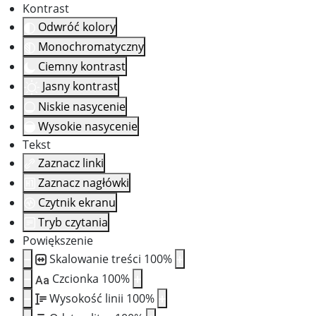
Kontrast
Odwróć kolory
Monochromatyczny
Ciemny kontrast
Jasny kontrast
Niskie nasycenie
Wysokie nasycenie
Tekst
Zaznacz linki
Zaznacz nagłówki
Czytnik ekranu
Tryb czytania
Powiększenie
Skalowanie treści
100
%
Czcionka
100
%
Aa
Wysokość linii
100
%