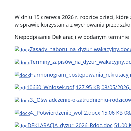
W dniu 15 czerwca 2026 r. rodzice dzieci, które
w sprawie korzystania z wychowania przedszko
Niepodpisanie Deklaracji w podanym terminie b
Zasady_naboru_na_dyżur_wakacyjny.doc
Terminy_zapisów_na_dyżur_wakacyjny.d
Harmonogram_postępowania_rekrutacyjn
10660_Wniosek.pdf
127.95 KB
08/05/2026,
3._Oświadczenie-o-zatrudnieniu-rodzico
4._Potwierdzenie_woli2.docx
15.06 KB
08
DEKLARACJA_dyżur_2026_Rdoc.doc
51.00 