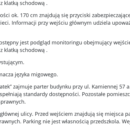
 z klatką schodową .
ści ok. 170 cm znajdują się przyciski zabezpieczając
ci. Informacji przy wejściu głównym udziela upoważ
dostępny jest podgląd monitoringu obejmujący wejści
 z klatką schodową .
ystującym.
łumacza języka migowego.
atek” zajmuje parter budynku przy ul. Kamiennej 57 a
 spełniają standardy dostępności. Pozostałe pomieszc
osprawnych.
łównej ulicy. Przed wejściem znajdują się miejsca p
awnych. Parking nie jest własnością przedszkola. We