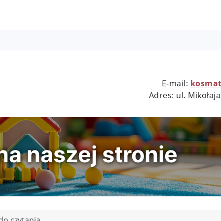
E-mail:
kosmat
nr 1
Adres: ul.
Mikołaja
a naszej stronie
do czytania