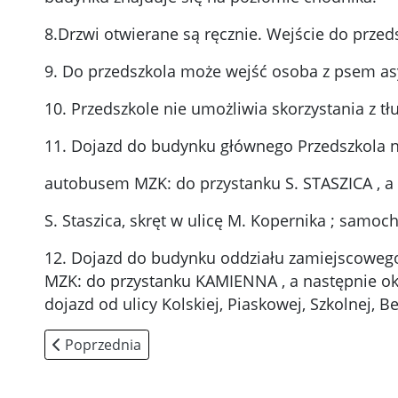
8.Drzwi otwierane są ręcznie. Wejście do prze
9. Do przedszkola może wejść osoba z psem as
10. Przedszkole nie umożliwia skorzystania z 
11. Dojazd do budynku głównego Przedszkola nr
autobusem MZK: do przystanku S. STASZICA , a 
S. Staszica, skręt w ulicę M. Kopernika ; samoch
12. Dojazd do budynku oddziału zamiejscowego
MZK: do przystanku KAMIENNA , a następnie o
dojazd od ulicy Kolskiej, Piaskowej, Szkolnej, 
Poprzednia strona: Klauzula informacyjna
Poprzednia