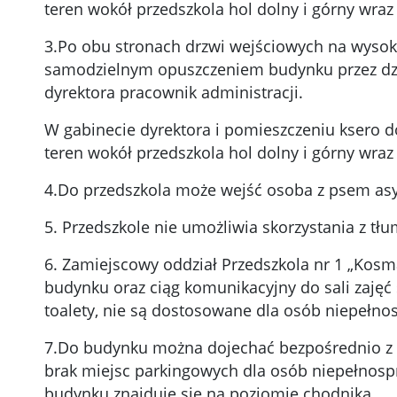
teren wokół przedszkola hol dolny i górny wraz
3.Po obu stronach drzwi wejściowych na wysoko
samodzielnym opuszczeniem budynku przez dzie
dyrektora pracownik administracji.
W gabinecie dyrektora i pomieszczeniu ksero 
teren wokół przedszkola hol dolny i górny wraz
4.Do przedszkola może wejść osoba z psem as
5. Przedszkole nie umożliwia skorzystania z t
6. Zamiejscowy oddział Przedszkola nr 1 „Kosm
budynku oraz ciąg komunikacyjny do sali zajęć
toalety, nie są dostosowane dla osób niepełn
7.Do budynku można dojechać bezpośrednio z g
brak miejsc parkingowych dla osób niepełnospr
budynku znajduje się na poziomie chodnika.