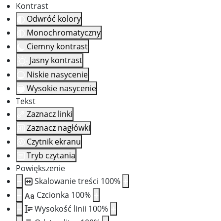
Kontrast
Odwróć kolory
Monochromatyczny
Ciemny kontrast
Jasny kontrast
Niskie nasycenie
Wysokie nasycenie
Tekst
Zaznacz linki
Zaznacz nagłówki
Czytnik ekranu
Tryb czytania
Powiększenie
Skalowanie treści
100
%
Czcionka
100
%
Aa
Wysokość linii
100
%