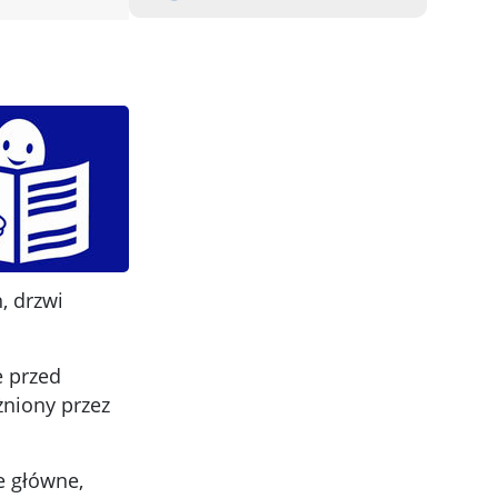
, drzwi
e przed
niony przez
e główne,