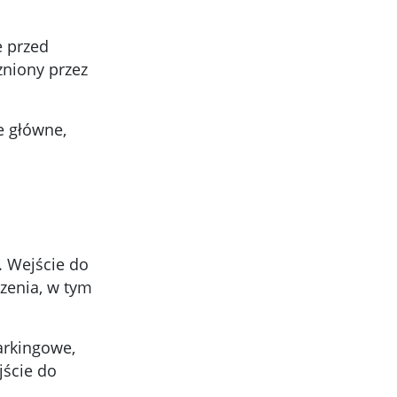
e przed
niony przez
e główne,
. Wejście do
zenia, w tym
arkingowe,
jście do