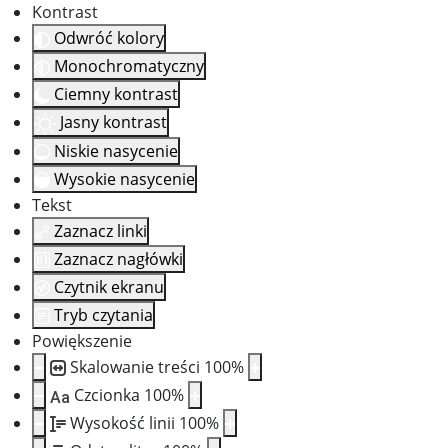
Kontrast
Odwróć kolory
Monochromatyczny
Ciemny kontrast
Jasny kontrast
Niskie nasycenie
Wysokie nasycenie
Tekst
Zaznacz linki
Zaznacz nagłówki
Czytnik ekranu
Tryb czytania
Powiększenie
Skalowanie treści
100
%
Czcionka
100
%
Aa
Wysokość linii
100
%