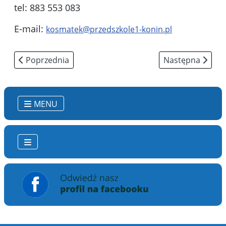
tel: 883 553 083
E-mail:
kosmatek@przedszkole1-konin.pl
Poprzednia strona: Ochrona danych osobowych
Następna strona
Poprzednia
Następna
MENU