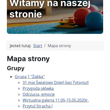
Witamy na naszej
stronie
Jesteś tutaj:
Start
Mapa strony
Mapa strony
Grupy
Grupa 1 "Żabka"
31 maj Światowy Dzień bez Tytoniu!!
Przygoda ołówka
Odczucia, emocje
Wirtualna galeria 11.05-15.05.2020r.
Przytul Stracha !