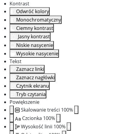
Kontrast
Odwróć kolory
Monochromatyczny
Ciemny kontrast
Jasny kontrast
Niskie nasycenie
Wysokie nasycenie
Tekst
Zaznacz linki
Zaznacz nagłówki
Czytnik ekranu
Tryb czytania
Powiększenie
Skalowanie treści
100
%
Czcionka
100
%
Aa
Wysokość linii
100
%