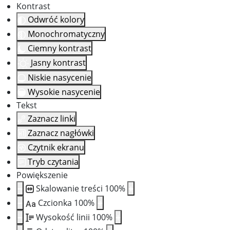
Kontrast
Odwróć kolory
Monochromatyczny
Ciemny kontrast
Jasny kontrast
Niskie nasycenie
Wysokie nasycenie
Tekst
Zaznacz linki
Zaznacz nagłówki
Czytnik ekranu
Tryb czytania
Powiększenie
Skalowanie treści
100
%
Czcionka
100
%
Aa
Wysokość linii
100
%