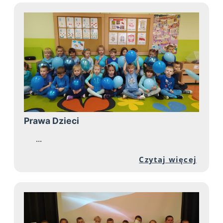
Prawa Dzieci
...
Przej
Czytaj więcej