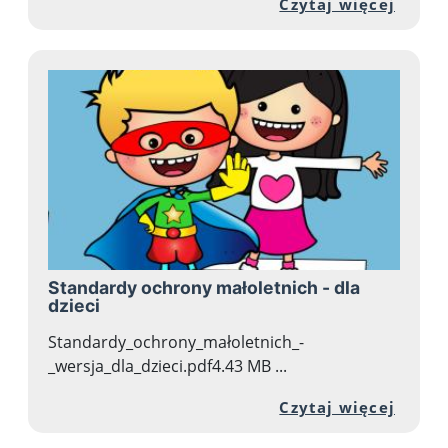
Przej
Czytaj więcej
Standardy ochrony małoletnich - dla
dzieci
Standardy_ochrony_małoletnich_-
_wersja_dla_dzieci.pdf4.43 MB ...
Przej
Czytaj więcej