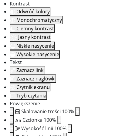
Kontrast
Odwróć kolory
Monochromatyczny
Ciemny kontrast
Jasny kontrast
Niskie nasycenie
Wysokie nasycenie
Tekst
Zaznacz linki
Zaznacz nagłówki
Czytnik ekranu
Tryb czytania
Powiększenie
Skalowanie treści
100
%
Czcionka
100
%
Aa
Wysokość linii
100
%