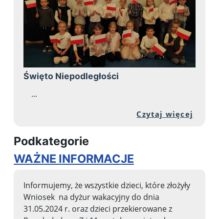
Święto Niepodległości
...
Przej
Czytaj więcej
Podkategorie
WAŻNE INFORMACJE
Informujemy, że wszystkie dzieci, które złożyły
Wniosek na dyżur wakacyjny do dnia
31.05.2024 r. oraz dzieci przekierowane z