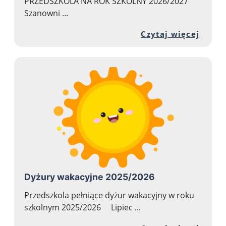
PRZEDSZKOLA NA ROK SZKOLNY 2026/2027
Szanowni ...
Przej
Czytaj więcej
Dyżury wakacyjne 2025/2026
Przedszkola pełniące dyżur wakacyjny w roku
szkolnym 2025/2026 Lipiec ...