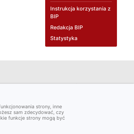
Instrukcja korzystania z
BIP
Redakcja BIP
Statystyka
Informacje
Deklaracja dostepności
funkcjonowania strony, inne
Dokumenty dostępności
Możesz sam zdecydować, czy
1-
(ETR - Easy to read, Tekst
tkie funkcje strony mogą być
odczytywany maszynowo,
raporty, wnioski o zapewnienie