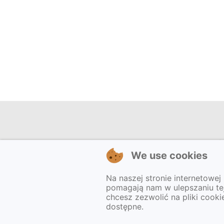
Przedszkole nr 1
Lokali
We use cookies
"Kosmatek"
Adres: Mi
w Koninie
Na naszej stronie internetowej
62-500 K
pomagają nam w ulepszaniu te
Wszelkie prawa zastrzeżone ©.
chcesz zezwolić na pliki cook
dostępne.
otwiera się w nowym o
Realizacja
stronydlaoswaity.pl