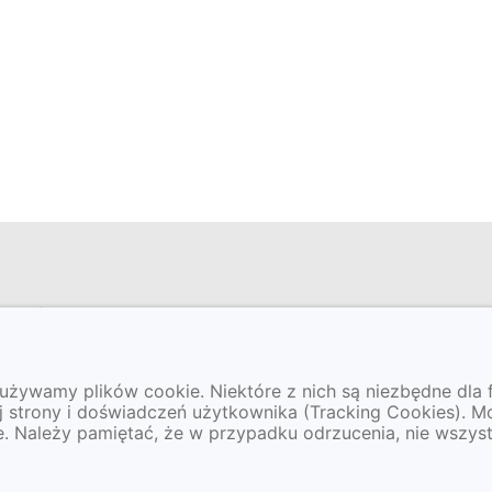
zacja
Kontakt
kołaja Kopernika 14,
Tel: 63 242 95 27
 używamy plików cookie. Niektóre z nich są niezbędne dla 
onin
Fax: 63 244 15 90
j strony i doświadczeń użytkownika (Tracking Cookies). 
kosmatek@przedszkole
ie. Należy pamiętać, że w przypadku odrzucenia, nie wszys
konin.pl
knie