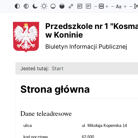
Aa
Przejdź
Przejdź
Przejdź
Przejdź
do
do
do
do
Przedszkole nr 1 "Kosm
w Koninie
treści
menu
wyszukiwarki
mapy
Biuletyn Informacji Publicznej
głównej
nawigacyjnego
strony
Jesteś tutaj:
Start
Strona główna
Dane teleadresowe
ulica
ul. Mikołaja Kopernika 14
kod pocztowy
62-500